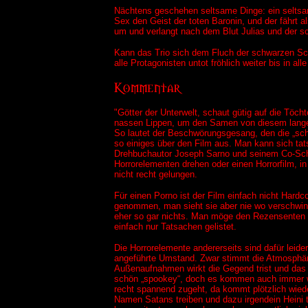
Nächtens geschehen seltsame Dinge: ein seltsame
Sex den Geist der toten Baronin, und der fährt a
um und verlangt nach dem Blut Julias und der sch
Kann das Trio sich dem Fluch der schwarzen Sch
alle Protagonisten untot fröhlich weiter bis in al
"Götter der Unterwelt, schaut gütig auf die Töcht
nassen Lippen, um den Samen von diesem langen z
So lautet der Beschwörungsgesang, den die „sc
so einiges über den Film aus. Man kann sich tat
Drehbuchautor Joseph Sarno und seinem Co-Schre
Horrorelementen drehen oder einen Horrorfilm, in
nicht recht gelungen.
Für einen Porno ist der Film einfach nicht Hard
genommen, man sieht sie aber nie wo verschwind
eher so gar nichts. Man möge den Rezensenten ni
einfach nur Tatsachen gelistet.
Die Horrorelemente andererseits sind dafür leider
angeführte Umstand. Zwar stimmt die Atmosphäre 
Außenaufnahmen wirkt die Gegend trist und das We
schön „spookey“, doch es kommen auch immer wi
recht spannend zugeht, da kommt plötzlich wiede
Namen Satans treiben und dazu irgendein Heini 