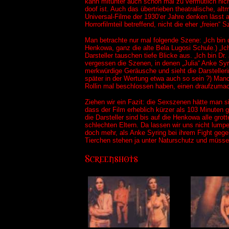
kann mitunter auch schon mal zu vermutlich nic
doof ist. Auch das übertrieben theatralische, al
Universal-Filme der 1930‘er Jahre denken lässt
Horrorfilmteil betreffend, nicht die eher „freien“ 
Man betrachte nur mal folgende Szene: „Ich bin
Henkowa, ganz die alte Bela Lugosi Schule.) „I
Darsteller tauschen tiefe Blicke aus. „Ich bin D
vergessen die Szenen, in denen „Julia“ Anke Sy
merkwürdige Geräusche und sieht die Darstellerin
später in der Wertung etwa auch so sein ?) Man
Rollin mal beschlossen haben, einen draufzumac
Ziehen wir ein Fazit: die Sexszenen hätte man s
dass der Film erheblich kürzer als 103 Minuten g
die Darsteller sind bis auf die Henkowa alle gro
schlechten Eltern. Da lassen wir uns nicht lum
doch mehr, als Anke Syring bei ihrem Fight gege
Tierchen stehen ja unter Naturschutz und müsse