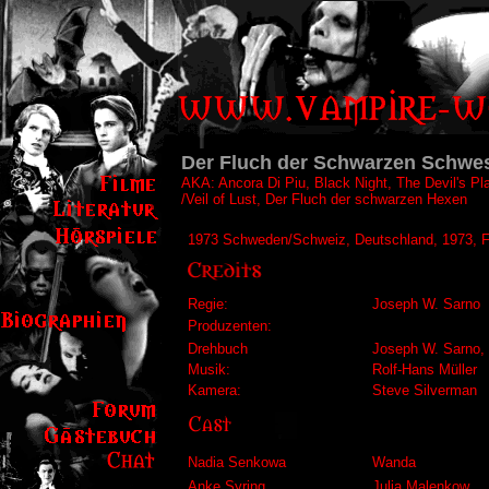
Der Fluch der Schwarzen Schwe
AKA: Ancora Di Piu, Black Night, The Devil's Pl
/Veil of Lust, Der Fluch der schwarzen Hexen
1973 Schweden/Schweiz, Deutschland, 1973, F
Regie:
Joseph W. Sarno
Produzenten:
Drehbuch
Joseph W. Sarno,
Musik:
Rolf-Hans Müller
Kamera:
Steve Silverman
Nadia Senkowa
Wanda
Anke Syring
Julia Malenkow