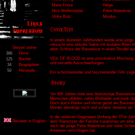
Marie Forsa
Helga
Nico Wolferstetter
Peter Malenkow
Ulrike Butz
Monika
In einem düsteren Jahrhundert wurde eine jung
versucht eine okkulte Sekte mit brutalen Riten 
Derzeit online
alten Schloss der Baronesse in einen Strudel 
386
Filme
VEIL OF BLOOD ist eine provokative Mischung 
125
Bücher
und sexuelle Ausschweifungen.
34
Biographien
50
Hörspiele
Ein schockierender und faszinierender Film zugl
Vor 400 Jahren trieb eine blutrünstige Baroness
Menschen pfählen, nahm Blutbäder und trank das 
Doch durch Ränke und Verrat geriet die Baroness
Mörder allerdings noch und schwor, dereinst al
In der relativen Gegenwart (Anfang der 70‘er Ja
Reviews in
English
dem Stammsitz der Familie zusammen um eine Erb
noch der junge Peter Malenkow und seine Schwes
Anwesen verschlagen hat.